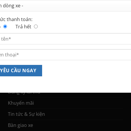
ức thanh toán:
p
Trả hết
TIN TỨC & SỰ KIỆN
Bảng giá xe Ford
Đăng ký lái thử
Khuyến mãi
Tin tức & Sự kiện
Bàn giao xe