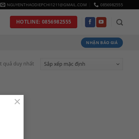
NGUYENTHAODIEPCHI1211@GMAIL.COM
0856982555
HOTLINE: 0856982555
NHẬN BÁO GIÁ
ết quả duy nhất
×