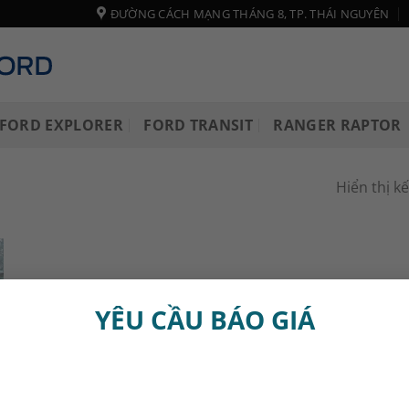
ĐƯỜNG CÁCH MẠNG THÁNG 8, TP. THÁI NGUYÊN
FORD EXPLORER
FORD TRANSIT
RANGER RAPTOR
Hiển thị k
YÊU CẦU BÁO GIÁ